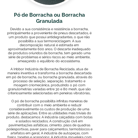
Pó de Borracha ou Borracha
Granulada
Devido a sua consistência e resistência a borracha,
principalmente a proveniente de pneus descartados, é
um produto que possui antidegradantes, o que não
possibilita a sua termoreciclagem. A sua
decomposição natural é estimada em
aproximadamente 600 anos. O descarte inadequado
de produtos oriundos da borracha, tem gerado uma
série de problemas e sérios riscos ao meio ambiente,
ameaçando o equilíbrio do ecossistema.
A Inbbor Indústria de Borracha Reciclada, atua de
maneira inventiva e transforma a borracha descartada
em pó de borracha, ou borracha granulada, através do
processo de seleção, separação, tratamento e
moagem criomecânica, produzindo o pó com
granulometrias variadas entre 30 e 80 mesh, que são
criteriosamente selecionadas em peneiras vibratórias..
O pó de borracha possibilita infinitas maneiras de
contribuir com o meio ambiente e reduzir
consideravelmente os custos de produção de uma
série de aplicações. Entre as utilidades mais triviais do
produto, destacamos: A indústria calçadista com botas
e solados reciclados; A construção civil em
pavimentações asfálticas, cimento, pisos de quadras
poliesportivas, paver para calçamentos, termoblocos e
artefatos em geral; A indústria de autopeças, com
freios, tapetes e acessórios; A indústria moveleira com