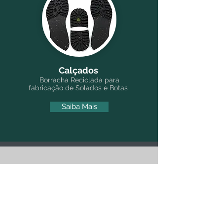
Calçados
Borracha Reciclada para
fabricação de Solados e Botas
Saiba Mais
Solicite
Orçamento