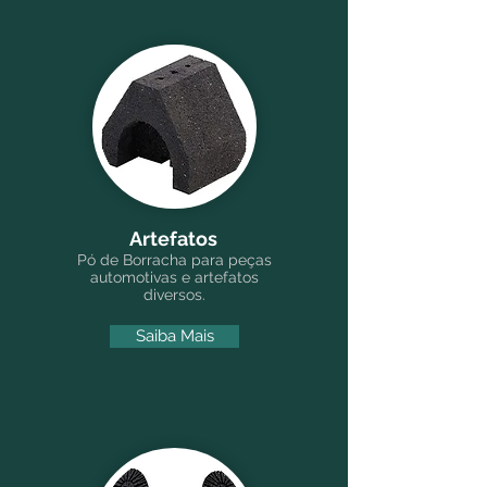
Artefatos
Pó de Borracha para peças
automotivas e artefatos
diversos.
Saiba Mais